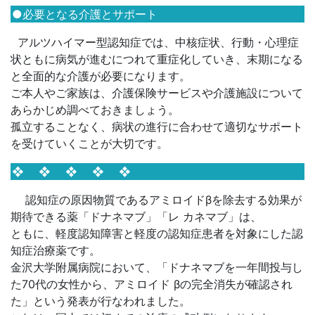
●必要となる介護とサポート
アルツハイマー型認知症では、中核症状、行動・心理症
状ともに病気が進むにつれて重症化していき、末期になる
と全面的な介護が必要になります。
ご本人やご家族は、介護保険サービスや介護施設について
あらかじめ調べておきましょう。
孤立することなく、病状の進行に合わせて適切なサポート
を受けていくことが大切です。
❖ ❖ ❖ ❖ ❖
認知症の原因物質であるアミロイドβを除去する効果が
期待できる薬「ドナネマブ」「レ カネマブ」は、
ともに、軽度認知障害と軽度の認知症患者を対象にした認
知症治療薬です。
金沢大学附属病院において、「ドナネマブを一年間投与し
た70代の女性から、アミロイド βの完全消失が確認され
た」という発表が行なわれました。